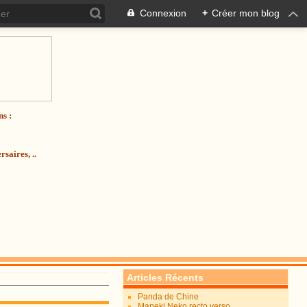
Connexion
+
Créer mon blog
ns :
saires, ..
Articles Récents
Panda de Chine
Maneki Neko recto verso