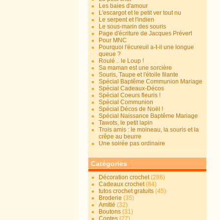
Les baies d'amour
L'escargot et le petit ver tout nu
Le serpent et l'indien
Le sous-marin des souris
Page d'écriture de Jacques Prévert
Pour MNC
Pourquoi l'écureuil a-t-il une longue
queue ?
Roulé .. le Loup !
Sa maman est une sorcière
Souris, Taupe et l'étoile filante
Spécial Baptême Communion Mariage
Spécial Cadeaux-Décos
Spécial Coeurs fleuris !
Spécial Communion
Spécial Décos de Noël !
Spécial Naissance Baptême Mariage
Tawots, le petit lapin
Trois amis : le moineau, la souris et la
crêpe au beurre
Une soirée pas ordinaire
Catégories
Décoration crochet
(286)
Cadeaux crochet
(84)
tutos crochet gratuits
(45)
Broderie
(35)
Amitié
(32)
Boutons
(31)
Contes
(27)