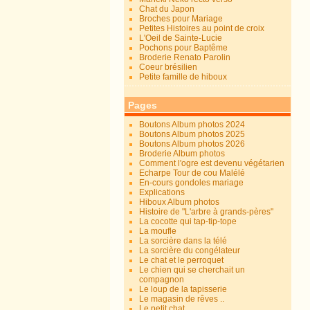
Chat du Japon
Broches pour Mariage
Petites Histoires au point de croix
L'Oeil de Sainte-Lucie
Pochons pour Baptême
Broderie Renato Parolin
Coeur brésilien
Petite famille de hiboux
Pages
Boutons Album photos 2024
Boutons Album photos 2025
Boutons Album photos 2026
Broderie Album photos
Comment l'ogre est devenu végétarien
Echarpe Tour de cou Malélé
En-cours gondoles mariage
Explications
Hiboux Album photos
Histoire de "L'arbre à grands-pères"
La cocotte qui tap-tip-tope
La moufle
La sorcière dans la télé
La sorcière du congélateur
Le chat et le perroquet
Le chien qui se cherchait un
compagnon
Le loup de la tapisserie
Le magasin de rêves ..
Le petit chat