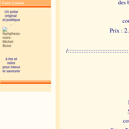
des 
Coin Livres
Un polar
original
co
et poétique
..
2
Prix :
/:::::::::::::::::::::::::::::::::::
à lire et
relire
pour mieux
le savourer
co