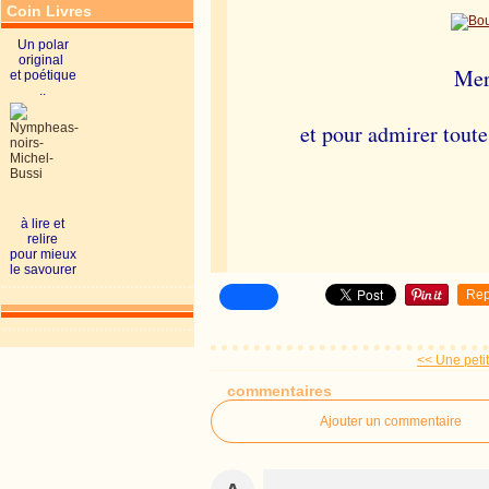
Coin Livres
Un polar
original
Merc
et poétique
..
et pour admirer toutes
à lire et
relire
pour mieux
le savourer
Rep
<< Une peti
commentaires
Ajouter un commentaire