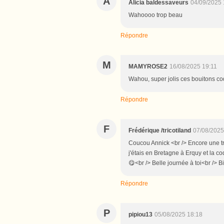
A
Alicia baldessaveurs
04/09/2025 
Wahoooo trop beau
Répondre
M
MAMYROSE2
16/08/2025 19:11
Wahou, super jolis ces bouitons coq
Répondre
F
Frédérique /tricotiland
07/08/2025
Coucou Annick <br /> Encore une trè
j'étais en Bretagne à Erquy et la co
😋<br /> Belle journée à toi<br /> B
Répondre
P
pipiou13
05/08/2025 18:18