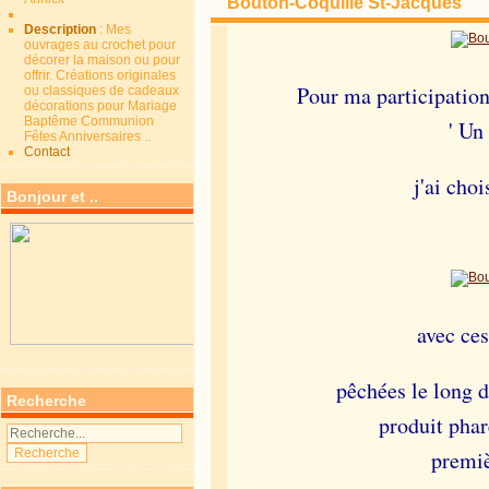
Bouton-Coquille St-Jacques
Description
: Mes
ouvrages au crochet pour
décorer la maison ou pour
offrir. Créations originales
Pour ma participation
ou classiques de cadeaux
décorations pour Mariage
Baptême Communion
' Un
Fêtes Anniversaires ..
Contact
j'ai cho
Bonjour et ..
avec ces
pêchées le long 
Recherche
produit phar
premiè