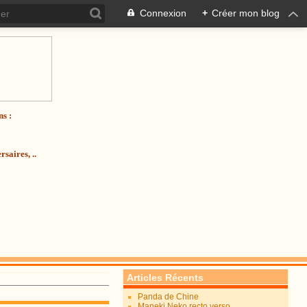
Connexion
+
Créer mon blog
ns :
saires, ..
Articles Récents
Panda de Chine
Maneki Neko recto verso