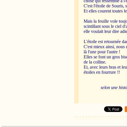
chose qui ressemble à l'é
C'est l'étoile de Souris, se
Et elles courent toutes 
Mais la feuille vole toujo
scintillant sous le ciel 
elle voulait leur dire ad
L'étoile est retournée dan
C'est mieux ainsi, nous
là l'une pour l'autre !
Elles se font un gros bi
de la colline.
Et, avec leurs bras et le
étoiles en fourrure !!
selon une histoire d