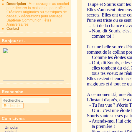
Description
: Mes ouvrages au crochet
Taupe et Souris sont le
pour décorer la maison ou pour offrir.
Elles s'amusent bien ens
Créations originales ou classiques de
secrets. Elles ont une co
cadeaux décorations pour Mariage
l'une est triste ou se sent
Baptême Communion Fêtes
Anniversaires ..
- J'ai de la chance d'av
Contact
- Non, dit Souris, c'est
comme toi !
Bonjour et ..
Par une belle soirée d'ét
sommet de la colline pou
- Comme les étoiles sont
- Oui, dit Souris, elles 
elles tombent du ciel ? E
tous tes voeux se réali
Elles restent silencieus
magiques et à tout ce qu'
Recherche
A ce moment-là, une étoil
L'instant d'après, elle a 
- Tu l'as vue ? s'écrie 
- Oui ! c'est une étoile fi
Souris saute sur ses patte
Coin Livres
- Attends-moi ! lui crie
la première !
Un polar
- Non, c'est moi qui l'a
original