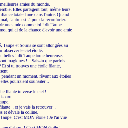
s meilleures amies du monde.
emble. Elles partagent tout, même leurs
nfiance totale l'une dans l'autre. Quand
 mal, l'autre est là pour la réconforter.
oir une amie comme toi ! dit Taupe.
 moi qui ai de la chance d'avoir une amie
é, Taupe et Souris se sont allongées au
r observer le ciel étoilé.
 belles ! dit Taupe toute heureuse.
sont magiques ! .. Sais-tu que parfois
t si tu trouves une étoile filante,
sent.
es pendant un moment, rêvant aux étoiles
elles pourraient souhaiter ..
e filante traverse le ciel !
disparu.
Taupe.
lante .. et je vais la retrouver ..
s et dévale la colline.
 Taupe. C'est MON étoile ! Je l'ai vue
i vue d'abord ! C'est MON étoile !