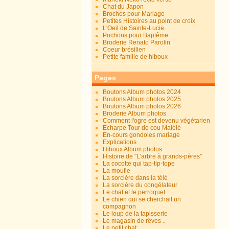
Chat du Japon
Broches pour Mariage
Petites Histoires au point de croix
L'Oeil de Sainte-Lucie
Pochons pour Baptême
Broderie Renato Parolin
Coeur brésilien
Petite famille de hiboux
Pages
Boutons Album photos 2024
Boutons Album photos 2025
Boutons Album photos 2026
Broderie Album photos
Comment l'ogre est devenu végétarien
Echarpe Tour de cou Malélé
En-cours gondoles mariage
Explications
Hiboux Album photos
Histoire de "L'arbre à grands-pères"
La cocotte qui tap-tip-tope
La moufle
La sorcière dans la télé
La sorcière du congélateur
Le chat et le perroquet
Le chien qui se cherchait un
compagnon
Le loup de la tapisserie
Le magasin de rêves ..
Le petit chat