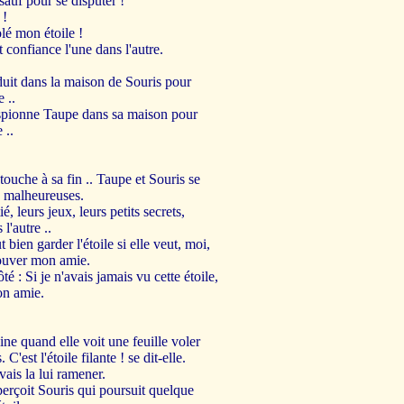
 sauf pour se disputer !
 !
olé mon étoile !
t confiance l'une dans l'autre.
duit dans la maison de Souris pour
e ..
espionne Taupe dans sa maison pour
 ..
 touche à sa fin .. Taupe et Souris se
ès malheureuses.
ié, leurs jeux, leurs petits secrets,
l'autre ..
 bien garder l'étoile si elle veut, moi,
rouver mon amie.
té : Si je n'avais jamais vu cette étoile,
on amie.
ine quand elle voit une feuille voler
 C'est l'étoile filante ! se dit-elle.
vais la lui ramener.
erçoit Souris qui poursuit quelque