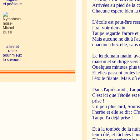
et poétique
Arrivées au pied de la col
..
Chacune espère bien la t
L'étoile est peut-être re
j'irai voir demain.
Taupe regarde l'arbre e
Mais aucune ne dit à l'au
chacune chez elle, sans 
à lire et
relire
pour mieux
Le lendemain matin, avan
le savourer
maison et se dirige vers l
Quelques minutes plus t
Et elles passent toutes l
l'étoile filante. Mais où e
Dans l'après-midi, Taup
C'est ici que l'étoile est
prise !
Un peu plus tard, Souri
l'herbe et elle se dit : C'
Taupe l'a déjà prise !
Et à la tombée de la nuit
leur côté, et fâchées l'un