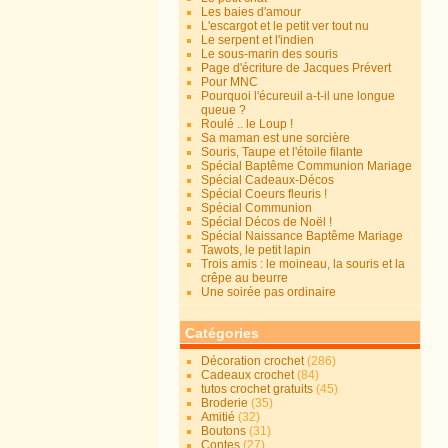
Les baies d'amour
L'escargot et le petit ver tout nu
Le serpent et l'indien
Le sous-marin des souris
Page d'écriture de Jacques Prévert
Pour MNC
Pourquoi l'écureuil a-t-il une longue
queue ?
Roulé .. le Loup !
Sa maman est une sorcière
Souris, Taupe et l'étoile filante
Spécial Baptême Communion Mariage
Spécial Cadeaux-Décos
Spécial Coeurs fleuris !
Spécial Communion
Spécial Décos de Noël !
Spécial Naissance Baptême Mariage
Tawots, le petit lapin
Trois amis : le moineau, la souris et la
crêpe au beurre
Une soirée pas ordinaire
Catégories
Décoration crochet
(286)
Cadeaux crochet
(84)
tutos crochet gratuits
(45)
Broderie
(35)
Amitié
(32)
Boutons
(31)
Contes
(27)