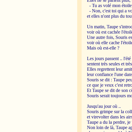
Elles ne se parlent plus,
- Tu as volé mon étoile
- Non, c'est toi qui a v
et elles n'ont plus du tou
Un matin, Taupe s'intro
voir où est cachée l'étoil
Une autre fois, Souris 
voir où elle cache l'étoile
Mais où est-elle ?
Les jours passent .. l'été
sentent très seules et tr
Elles regrettent leur amit
leur confiance l'une dans 
Souris se dit : Taupe peut
ce que je veux c'est ret
Et Taupe se dit de son cô
Souris serait toujours m
Jusqu'au jour où ..
Souris grimpe sur la coll
et virevolter dans les airs.
Taupe a du la perdre, je 
Non loin de là, Taupe ap