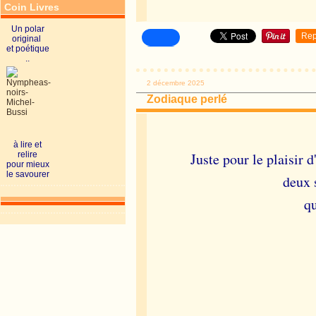
Coin Livres
Un polar
Rep
original
et poétique
..
2 décembre 2025
Zodiaque perlé
à lire et
relire
Juste pour le plaisir 
pour mieux
le savourer
deux 
qu