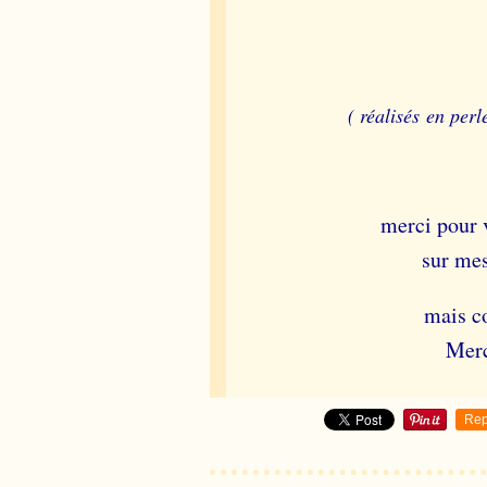
( réalisés en per
merci
pour 
sur mes
mais c
Merc
Rep