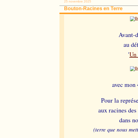
25 novembre 2025
Bouton-Racines en Terre
Avant-d
au dé
'
Un 
avec mon 
Pour la représe
aux racines des
dans no
(terre que nous mett