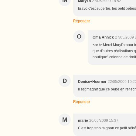
M
Maryl'n
27/05/2009 18:52
bravo c'est superbe, les petit bébé
Répondre
O
Oma Annick
27/05/2009 
<br /> Merci Maryl'n pour t
que d'autres réalisations
boutique" colonne de droite
D
Denise+Hoerner
22/05/2009 10:2
Il est magnifique ce bebe en reflec
Répondre
M
marie
20/05/2009 15:37
C'est trop trop mignon ce petit bébé