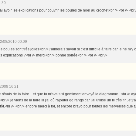
6:30
ai avoir les explications pour couvrir les boules de noel au crochet<br /> <br /> <br 
2/08/2010 00:09
 boules sont très jolies<br /> j'aimerais savoir si c'est difficile à faire car je ne m'y 
s explications ?<br /> merci<br /> bonne soirée<br /> <br /> <br />
/2008 16:21
 rêvais de la faire... et que tu m'avais si gentiment envoyé le diagramme...<br /> a
br /> je viens de la faire !!! j'ai dû rajouter qq rangs car j'ai utilisé un fil très fin, et
tôt.<br /> <br /> encore merci à toi, et encore bravo pour toutes les merveilles que 