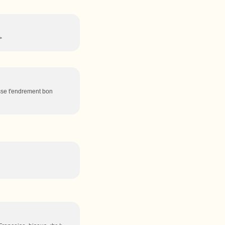
>
sse t'endrement bon