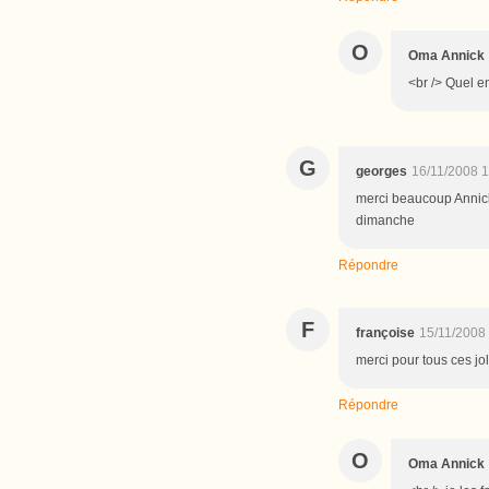
O
Oma Annick
<br /> Quel en
G
georges
16/11/2008 1
merci beaucoup Annick
dimanche
Répondre
F
françoise
15/11/2008
merci pour tous ces jol
Répondre
O
Oma Annick