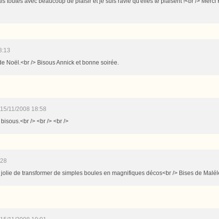
fais toutes avec beaucoup de plaisir et je suis ravie qu'elles te plaisent !<br /> Merci
8:13
e Noël.<br /> Bisous Annick et bonne soirée.
15/11/2008 18:58
! bisous.<br /> <br /> <br />
:28
n jolie de transformer de simples boules en magnifiques décos<br /> Bises de Malél