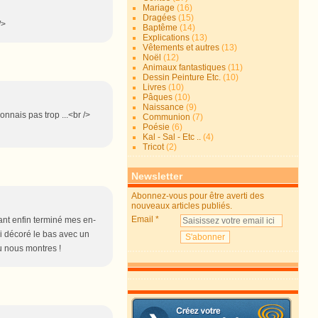
Mariage
(16)
Dragées
(15)
/>
Baptême
(14)
Explications
(13)
Vêtements et autres
(13)
Noël
(12)
Animaux fantastiques
(11)
Dessin Peinture Etc.
(10)
Livres
(10)
Pâques
(10)
Naissance
(9)
connais pas trop ...<br />
Communion
(7)
Poésie
(6)
Kal - Sal - Etc ..
(4)
Tricot
(2)
Newsletter
Abonnez-vous pour être averti des
nouveaux articles publiés.
Email
yant enfin terminé mes en-
 j'ai décoré le bas avec un
tu nous montres !