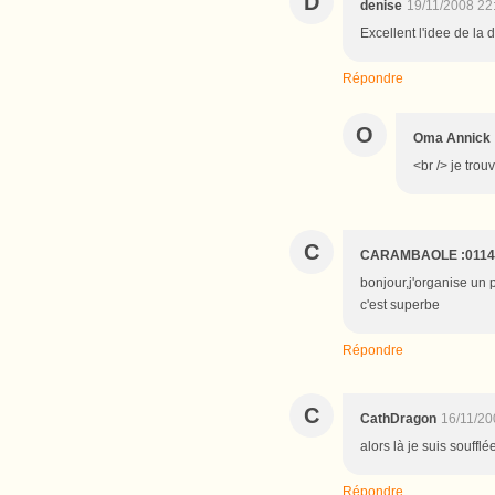
D
denise
19/11/2008 22
Excellent l'idee de la
Répondre
O
Oma Annick
<br /> je trou
C
CARAMBAOLE :0114
bonjour,j'organise un p
c'est superbe
Répondre
C
CathDragon
16/11/20
alors là je suis soufflée
Répondre