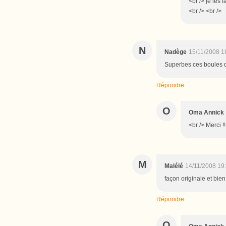
<br /> je les 
<br /> <br />
N
Nadège
15/11/2008 1
Superbes ces boules d
Répondre
O
Oma Annick
<br /> Merci !
M
Malélé
14/11/2008 19
façon originale et bie
Répondre
O