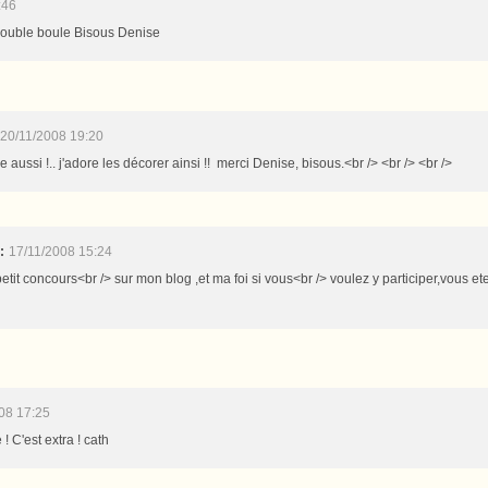
:46
 double boule Bisous Denise
20/11/2008 19:20
ve aussi !.. j'adore les décorer ainsi !! merci Denise, bisous.<br /> <br /> <br />
:
17/11/2008 15:24
etit concours<br /> sur mon blog ,et ma foi si vous<br /> voulez y participer,vous et
08 17:25
 ! C'est extra ! cath