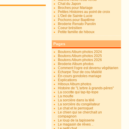
Chat du Japon
Broches pour Mariage
Petites Histoires au point de croix
L'Oeil de Sainte-Lucie
Pochons pour Baptême
Broderie Renato Parolin
Coeur brésilien
Petite famille de hiboux
Pages
Boutons Album photos 2024
Boutons Album photos 2025
Boutons Album photos 2026
Broderie Album photos
Comment l'ogre est devenu végétarien
Echarpe Tour de cou Malélé
En-cours gondoles mariage
Explications
Hiboux Album photos
Histoire de "L'arbre à grands-pères"
La cocotte qui tap-tip-tope
La moufle
La sorcière dans la télé
La sorcière du congélateur
Le chat et le perroquet
Le chien qui se cherchait un
compagnon
Le loup de la tapisserie
Le magasin de rêves ..
Le petit chat