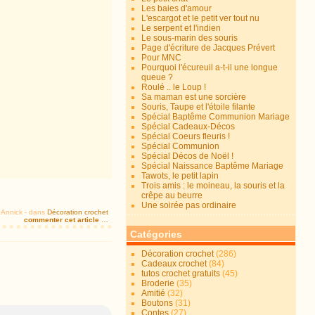
Les baies d'amour
L'escargot et le petit ver tout nu
Le serpent et l'indien
Le sous-marin des souris
Page d'écriture de Jacques Prévert
Pour MNC
Pourquoi l'écureuil a-t-il une longue
queue ?
Roulé .. le Loup !
Sa maman est une sorcière
Souris, Taupe et l'étoile filante
Spécial Baptême Communion Mariage
Spécial Cadeaux-Décos
Spécial Coeurs fleuris !
Spécial Communion
Spécial Décos de Noël !
Spécial Naissance Baptême Mariage
Tawots, le petit lapin
Trois amis : le moineau, la souris et la
crêpe au beurre
Une soirée pas ordinaire
 Annick
-
dans
Décoration crochet
commenter cet article
…
Catégories
Décoration crochet
(286)
Cadeaux crochet
(84)
tutos crochet gratuits
(45)
Broderie
(35)
Amitié
(32)
Boutons
(31)
Contes
(27)