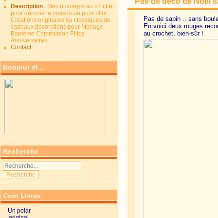
Pas de déco de Noël s
Description
: Mes ouvrages au crochet
pour décorer la maison ou pour offrir.
Pas de sapin .. sans boule
Créations originales ou classiques de
En voici deux rouges reco
cadeaux décorations pour Mariage
au crochet, bien-sûr !
Baptême Communion Fêtes
Anniversaires ..
Contact
Bonjour et ..
Recherche
Coin Livres
Un polar
original