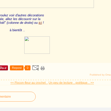
voulez voir d'autres décorations
ée, allez les découvrir sur la
ël" (colonne de droite) ou
ici
!
ôt ..
Repost
0
Published by Oma
<< Flocon-fleur au crochet ..
Un peu de lecture .. poétique... >>
mentaire