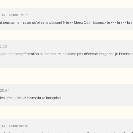
16/11/2008 19:17
thousiasme !! ravie qu'elles te plaisent !<br /> Merci Cath. bisous.<br /> <br /> <br /
1:20
 pour ta compréhention sa me rasure je n'aime pas décevoir les gens . je t"embra
 20:47
ies décos!!<br /> bises<br /> françoise
16/11/2008 08:26