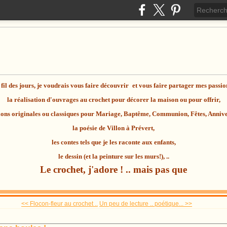
fil des jours, je voudrais vous faire découvrir
et vous faire partager mes passio
la réalisation d'ouvrages au
crochet
pour décorer la maison ou pour offrir,
ions originales ou classiques pour Mariage, Baptême, Communion, Fêtes, Anniver
la
poésie
de Villon à Prévert,
les contes tels que je les raconte aux enfants,
le dessin (et la peinture sur les murs!), ..
Le crochet, j'adore ! .. mais pas que
<< Flocon-fleur au crochet ..
Un peu de lecture .. poétique... >>