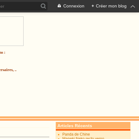
Connexion
+
Créer mon blog
ns :
saires, ..
Articles Récents
Panda de Chine
Maneki Neko recto verso