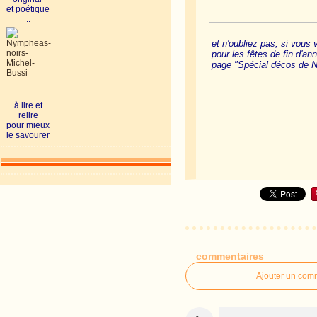
et poétique
..
et n'oubliez pas, si vous 
pour les fêtes de fin d'ann
page "Spécial décos de No
à bient
à lire et
relire
pour mieux
le savourer
commentaires
Ajouter un com