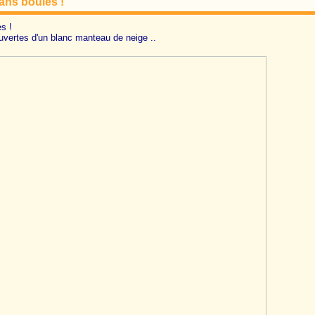
ans boules !
s !
uvertes d'un blanc manteau de neige ..