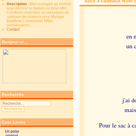
Sacs à cadeaux Noël S
Description
: Mes ouvrages au crochet
pour décorer la maison ou pour offrir.
Créations originales ou classiques de
cadeaux décorations pour Mariage
Baptême Communion Fêtes
Anniversaires ..
Contact
en m
Bonjour et ..
un 
Recherche
j'ai 
mais
Coin Livres
Pour le sac à 
Un polar
original