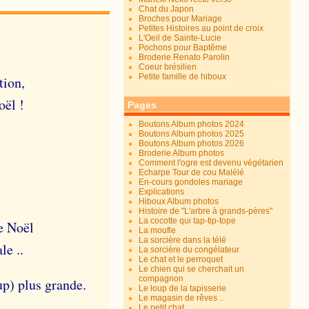
Chat du Japon
Broches pour Mariage
Petites Histoires au point de croix
L'Oeil de Sainte-Lucie
Pochons pour Baptême
Broderie Renato Parolin
Coeur brésilien
Petite famille de hiboux
tion,
oël !
Pages
Boutons Album photos 2024
Boutons Album photos 2025
Boutons Album photos 2026
Broderie Album photos
Comment l'ogre est devenu végétarien
Echarpe Tour de cou Malélé
En-cours gondoles mariage
Explications
Hiboux Album photos
Histoire de "L'arbre à grands-pères"
La cocotte qui tap-tip-tope
e Noël
La moufle
La sorcière dans la télé
ale ..
La sorcière du congélateur
Le chat et le perroquet
Le chien qui se cherchait un
compagnon
up) plus grande.
Le loup de la tapisserie
Le magasin de rêves ..
Le petit chat