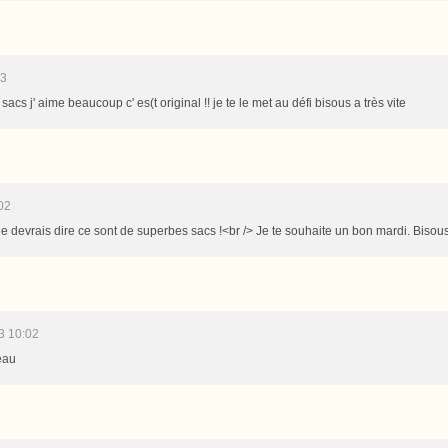
33
acs j' aime beaucoup c' es(t original !! je te le met au défi bisous a très vite
02
je devrais dire ce sont de superbes sacs !<br /> Je te souhaite un bon mardi. Bisou
3 10:02
eau