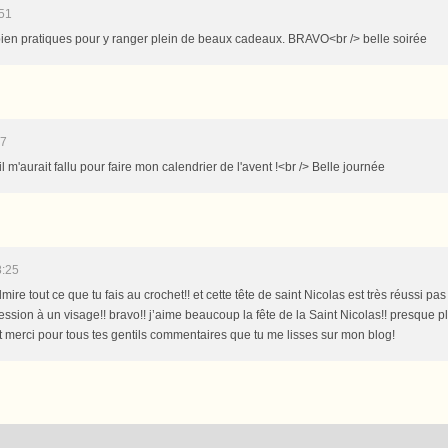
:51
bien pratiques pour y ranger plein de beaux cadeaux. BRAVO<br /> belle soirée
57
il m'aurait fallu pour faire mon calendrier de l'avent !<br /> Belle journée
8:25
dmire tout ce que tu fais au crochet!! et cette tête de saint Nicolas est très réussi pa
ssion à un visage!! bravo!! j’aime beaucoup la fête de la Saint Nicolas!! presque pl
 merci pour tous tes gentils commentaires que tu me lisses sur mon blog!