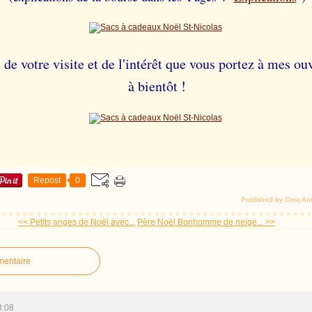
de votre visite et de l'intérêt que vous portez à mes ou
à bientôt !
Repost
0
Published by Oma An
<< Petits anges de Noël avec...
Père Noël Bonhomme de neige... >>
mentaire
3:08