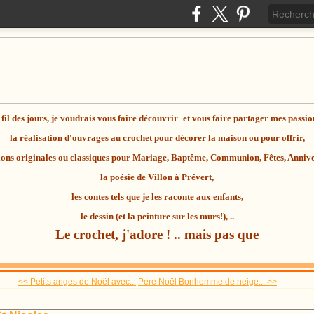
fil des jours, je voudrais vous faire découvrir
et vous faire partager mes passio
la réalisation d'ouvrages au
crochet
pour décorer la maison ou pour offrir,
ions originales ou classiques pour Mariage, Baptême, Communion, Fêtes, Anniver
la
poésie
de Villon à Prévert,
les contes tels que je les raconte aux enfants,
le dessin (et la peinture sur les murs!), ..
Le crochet, j'adore ! .. mais pas que
<< Petits anges de Noël avec...
Père Noël Bonhomme de neige... >>