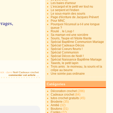
Les baies d'amour
L'escargot et le petit ver tout nu
Le serpent et l'indien
Le sous-marin des souris
Page d'écriture de Jacques Prévert
Pour MNC
vrages,
Pourquoi l'écureuil a-t-il une longue
queue ?
Roulé .. le Loup !
Sa maman est une sorcière
Souris, Taupe et l'étoile filante
Spécial Baptême Communion Mariage
Spécial Cadeaux-Décos
Spécial Coeurs fleuris !
Spécial Communion
Spécial Décos de Noël !
Spécial Naissance Baptême Mariage
Tawots, le petit lapin
Trois amis : le moineau, la souris et la
crêpe au beurre
nick
-
dans
Noël
Cadeaux crochet
Une soirée pas ordinaire
commenter cet article
…
Catégories
Décoration crochet
(286)
Cadeaux crochet
(84)
tutos crochet gratuits
(45)
Broderie
(35)
Amitié
(32)
Boutons
(31)
Contes
(27)