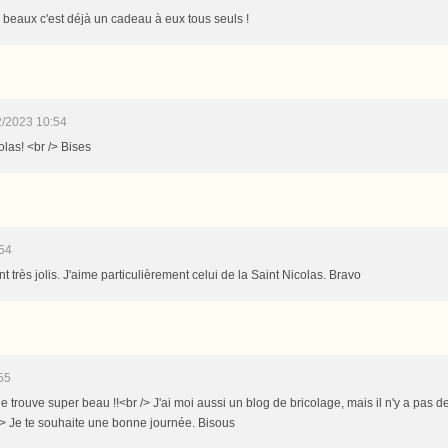
i beaux c'est déjà un cadeau à eux tous seuls !
2/2023 10:54
las! <br /> Bises
:54
nt très jolis. J'aime particulièrement celui de la Saint Nicolas. Bravo
55
e le trouve super beau !!<br /> J'ai moi aussi un blog de bricolage, mais il n'y a pas 
r /> Je te souhaite une bonne journée. Bisous