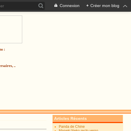
Connexion
+
Créer mon blog
ns :
saires, ..
Articles Récents
Panda de Chine
Maneki Neko recto verso