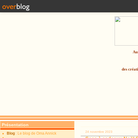
Au 
des créat
Présentation
24 novembre 2023
Blog
: Le blog de Oma Annick