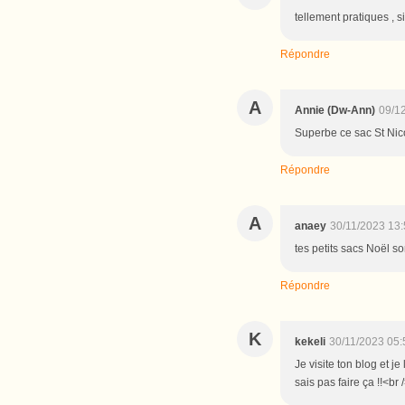
tellement pratiques , s
Répondre
A
Annie (Dw-Ann)
09/1
Superbe ce sac St Nico
Répondre
A
anaey
30/11/2023 13
tes petits sacs Noël so
Répondre
K
kekeli
30/11/2023 05:
Je visite ton blog et j
sais pas faire ça !!<b