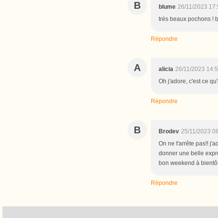
B
blume
26/11/2023 17
très beaux pochons ! 
Répondre
A
alicia
26/11/2023 14:
Oh j'adore, c'est ce qu'
Répondre
B
Brodev
25/11/2023 0
On ne t'arrête pas!! j'a
donner une belle expre
bon weekend à bientôt
Répondre